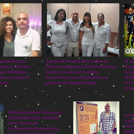
 productora y
Equipo de Terapia Alex Lisboa en
El a
rectora cultural
evento realizado en ACP Produções e
Bota
ssia Villasboas
Eventos, en el centro de Rio.
la L
sitando nuestro
Atendemos a sus empleados con
SUPH
tudio.
sesiones de Masaje Rápido.
otro
Prim
Participamos del Encuentro
Fuim
Nacional de Spa, realizado
a par
en el Centro de
lanz
Convenciones Sulamérica,
Holís