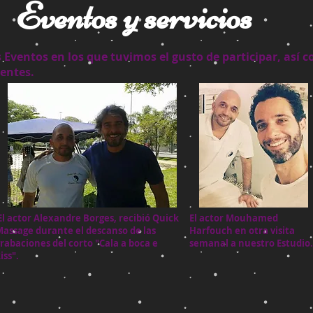
Eventos y servicios
Eventos en los que tuvimos el gusto de participar, así 
ientes.
El actor Alexandre Borges, recibió Quick
El actor Mouhamed
assage durante el descanso de las
Harfouch en otra visita
rabaciones del corto "Cala a boca e
semanal a nuestro Estudio.
iss".