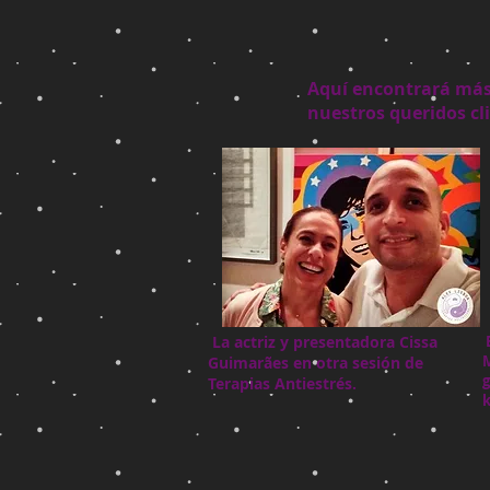
Aquí encontrará más 
nuestros queridos cl
La actriz y presentadora Cissa
M
Guimarães en otra sesión de
g
Terapias Antiestrés.
k