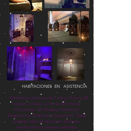
HABITACIONES
EN
ASISTENCIA
Ofrecemos sesiones de 1 hora, 1 hora y 30
minutos, 2 horas o 2 horas 30 minutos.
Atenciones
de Terapias Antiestrés,
Terapéuticas, Estéticas o Deportivas. Todas
nuestras salas de reuniones incluyen:
camilla térmica, aceites calientes,