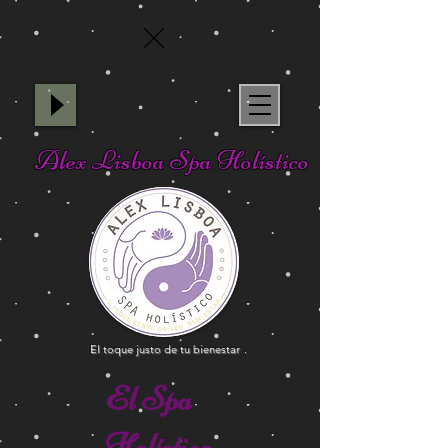
Alex Lisboa Spa Holístico
El toque justo de tu bienestar
.
El Spa
Holístico