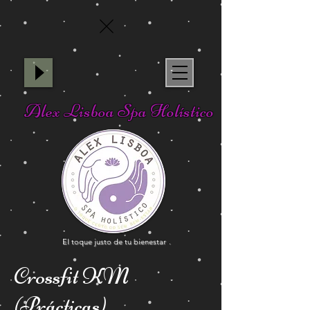
Alex Lisboa Spa Holístico
El toque justo de tu bienestar
.
Crossfit KM
(Prácticas)