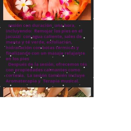
sesión con duración
una hora,
incluyendo:
Remojar los pies en el
jacuzzi
con agua caliente, sales de
menta y té verde, exfoliación,
hidratación con botas térmicas y
finalizando con un masaje relajante
en los pies
Después de la sesión, ofrecemos tés
con propiedades calmantes como
cortesía.
La sesión también incluye
Aromaterapia y
Terapia musical.