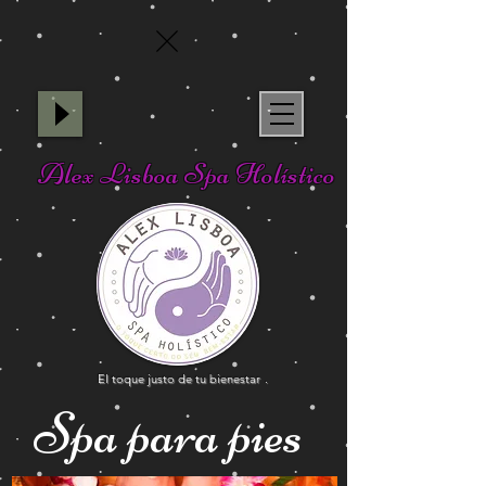
Alex Lisboa Spa Holístico
El toque justo de tu bienestar
.
Spa para pies